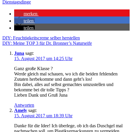
Dienstagsdinge
merken
teilen
teilen
Beitragsnavigation
DIY: Feuchtigkeitscreme selber herstellen
DIY: Meine TOP 3 für Dr. Bronner’s Naturseife
Juna
sagt:
15. August 2017 um 14:25 Uhr
Ganz große Klasse ?
Werde gleich mal schauen, wo ich die beiden fehlenden
Zutaten herbekomme und dann geht’s los!
Bin dabei, alles auf selbst gemachtes umzustellen und
bekomme bei dir tolle Tipps ?
Lieben Dank und Gruß Juna
Antworten
Amely
sagt:
15. August 2017 um 18:39 Uhr
Danke für die Idee! Ich überlege, ob ich das Duschgel mal
nachmachen soll, um Plastikverpackungen zu vermeiden.