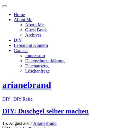
Menü
ein-
Home
oder
About Me
ausblenden
About Me
Guest Book
Archives
DIY
Leben mit Kindern
Contact
Impressum
Datenschutzerklärung
Datenauszug
Löschanfrage
arianebrand
DIY
|
DIY Reise
DIY: Duschgel selber machen
15. August 2017
ArianeBrand