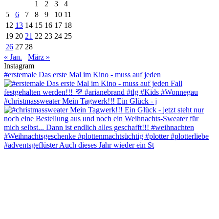
1
2
3
4
5
6
7
8
9
10
11
12
13
14
15
16
17
18
19
20
21
22
23
24
25
26
27
28
« Jan.
März »
Instagram
#erstemale Das erste Mal im Kino - muss auf jeden
#christmassweater Mein Tagwerk!!! Ein Glück - j
#adventsgeflüster Auch dieses Jahr wieder ein St