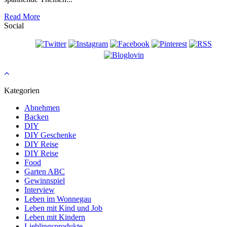
Read More
Social
Kategorien
Abnehmen
Backen
DIY
DIY Geschenke
DIY Reise
DIY Reise
Food
Garten ABC
Gewinnspiel
Interview
Leben im Wonnegau
Leben mit Kind und Job
Leben mit Kindern
Lieblingsprodukte