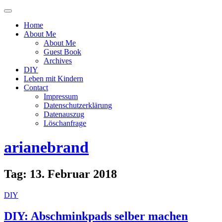
Menü
ein-
Home
oder
About Me
ausblenden
About Me
Guest Book
Archives
DIY
Leben mit Kindern
Contact
Impressum
Datenschutzerklärung
Datenauszug
Löschanfrage
arianebrand
Tag:
13. Februar 2018
DIY
DIY: Abschminkpads selber machen