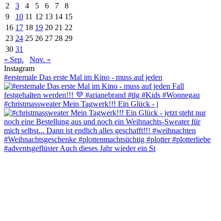
2
3
4
5
6
7
8
9
10
11
12
13
14
15
16
17
18
19
20
21
22
23
24
25
26
27
28
29
30
31
« Sep.
Nov. »
Instagram
#erstemale Das erste Mal im Kino - muss auf jeden
#christmassweater Mein Tagwerk!!! Ein Glück - j
#adventsgeflüster Auch dieses Jahr wieder ein St