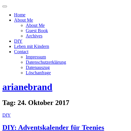
Menü
ein-
Home
oder
About Me
ausblenden
About Me
Guest Book
Archives
DIY
Leben mit Kindern
Contact
Impressum
Datenschutzerklärung
Datenauszug
Löschanfrage
arianebrand
Tag:
24. Oktober 2017
DIY
DIY: Adventskalender für Teenies