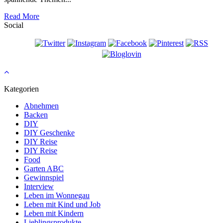
Read More
Social
Kategorien
Abnehmen
Backen
DIY
DIY Geschenke
DIY Reise
DIY Reise
Food
Garten ABC
Gewinnspiel
Interview
Leben im Wonnegau
Leben mit Kind und Job
Leben mit Kindern
Lieblingsprodukte