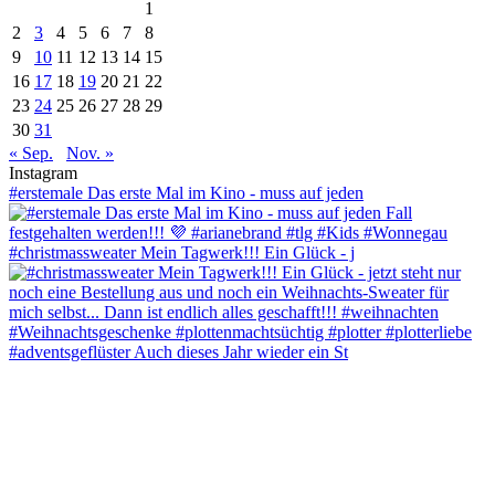
1
2
3
4
5
6
7
8
9
10
11
12
13
14
15
16
17
18
19
20
21
22
23
24
25
26
27
28
29
30
31
« Sep.
Nov. »
Instagram
#erstemale Das erste Mal im Kino - muss auf jeden
#christmassweater Mein Tagwerk!!! Ein Glück - j
#adventsgeflüster Auch dieses Jahr wieder ein St