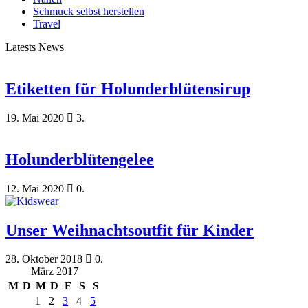
Schmuck selbst herstellen
Travel
Latests News
Etiketten für Holunderblütensirup
19. Mai 2020
3.
Holunderblütengelee
12. Mai 2020
0.
Unser Weihnachtsoutfit für Kinder
28. Oktober 2018
0.
März 2017
M
D
M
D
F
S
S
1
2
3
4
5