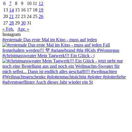
6
7
8
9
10
11
12
13
14
15
16
17
18
19
20
21
22
23
24
25
26
27
28
29
30
31
« Feb.
Apr. »
Instagram
#erstemale Das erste Mal im Kino - muss auf jeden
#christmassweater Mein Tagwerk!!! Ein Glück - j
#adventsgeflüster Auch dieses Jahr wieder ein St