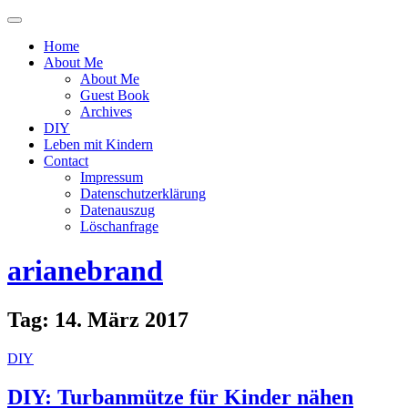
Menü
ein-
Home
oder
About Me
ausblenden
About Me
Guest Book
Archives
DIY
Leben mit Kindern
Contact
Impressum
Datenschutzerklärung
Datenauszug
Löschanfrage
arianebrand
Tag:
14. März 2017
DIY
DIY: Turbanmütze für Kinder nähen