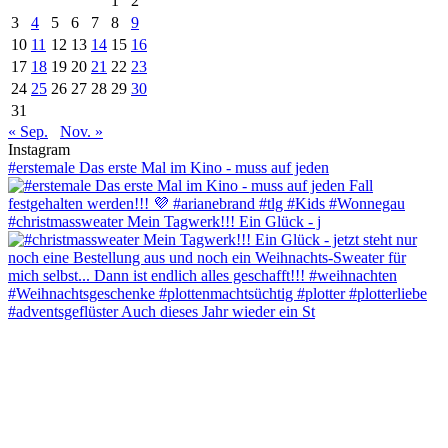
1
2
3
4
5
6
7
8
9
10
11
12
13
14
15
16
17
18
19
20
21
22
23
24
25
26
27
28
29
30
31
« Sep.
Nov. »
Instagram
#erstemale Das erste Mal im Kino - muss auf jeden
#christmassweater Mein Tagwerk!!! Ein Glück - j
#adventsgeflüster Auch dieses Jahr wieder ein St