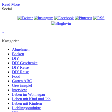
Read More
Social
Kategorien
Abnehmen
Backen
DIY
DIY Geschenke
DIY Reise
DIY Reise
Food
Garten ABC
Gewinnspiel
Interview
Leben im Wonnegau
Leben mit Kind und Job
Leben mit Kindern
Lieblingsprodukte