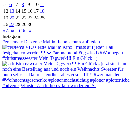
5
6
7
8
9
10
11
12
13
14
15
16
17
18
19
20
21
22
23
24
25
26
27
28
29
30
« Aug.
Okt. »
Instagram
#erstemale Das erste Mal im Kino - muss auf jeden
#christmassweater Mein Tagwerk!!! Ein Glück - j
#adventsgeflüster Auch dieses Jahr wieder ein St