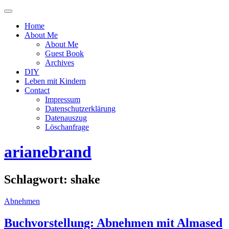
Menü
ein-
Home
oder
About Me
ausblenden
About Me
Guest Book
Archives
DIY
Leben mit Kindern
Contact
Impressum
Datenschutzerklärung
Datenauszug
Löschanfrage
arianebrand
Schlagwort:
shake
Abnehmen
Buchvorstellung: Abnehmen mit Almased