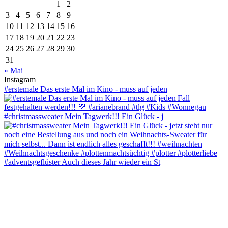
1
2
3
4
5
6
7
8
9
10
11
12
13
14
15
16
17
18
19
20
21
22
23
24
25
26
27
28
29
30
31
« Mai
Instagram
#erstemale Das erste Mal im Kino - muss auf jeden
#christmassweater Mein Tagwerk!!! Ein Glück - j
#adventsgeflüster Auch dieses Jahr wieder ein St