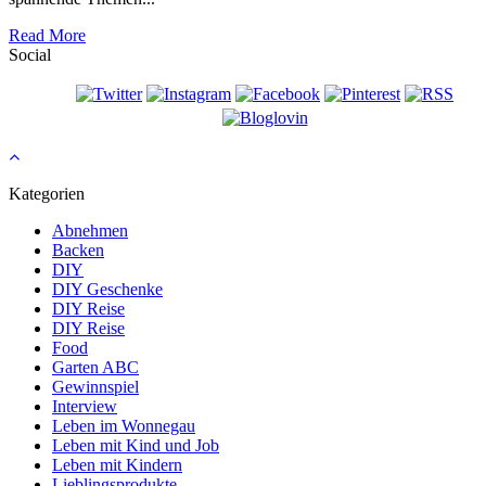
Read More
Social
Kategorien
Abnehmen
Backen
DIY
DIY Geschenke
DIY Reise
DIY Reise
Food
Garten ABC
Gewinnspiel
Interview
Leben im Wonnegau
Leben mit Kind und Job
Leben mit Kindern
Lieblingsprodukte