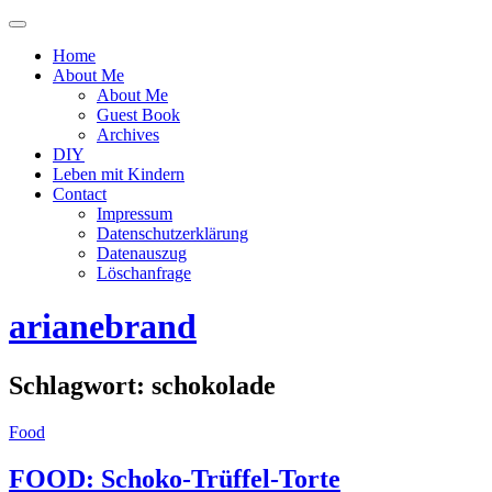
Menü
ein-
Home
oder
About Me
ausblenden
About Me
Guest Book
Archives
DIY
Leben mit Kindern
Contact
Impressum
Datenschutzerklärung
Datenauszug
Löschanfrage
arianebrand
Schlagwort:
schokolade
Food
FOOD: Schoko-Trüffel-Torte