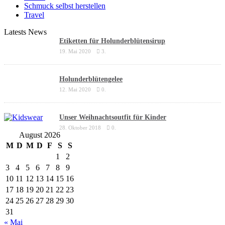
Schmuck selbst herstellen
Travel
Latests News
Etiketten für Holunderblütensirup
19. Mai 2020
3.
Holunderblütengelee
12. Mai 2020
0.
Unser Weihnachtsoutfit für Kinder
28. Oktober 2018
0.
August 2026
M
D
M
D
F
S
S
1
2
3
4
5
6
7
8
9
10
11
12
13
14
15
16
17
18
19
20
21
22
23
24
25
26
27
28
29
30
31
« Mai