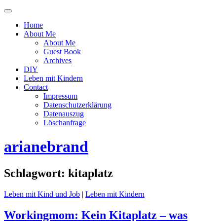
Menü
ein-
Home
oder
About Me
ausblenden
About Me
Guest Book
Archives
DIY
Leben mit Kindern
Contact
Impressum
Datenschutzerklärung
Datenauszug
Löschanfrage
arianebrand
Schlagwort:
kitaplatz
Leben mit Kind und Job
|
Leben mit Kindern
Workingmom: Kein Kitaplatz – was