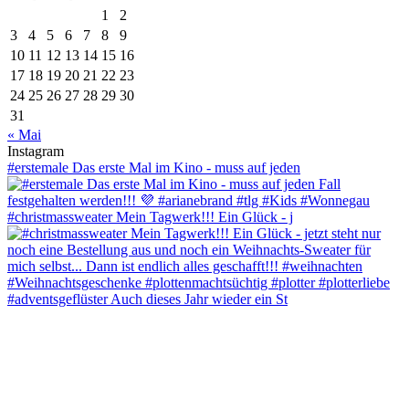
1
2
3
4
5
6
7
8
9
10
11
12
13
14
15
16
17
18
19
20
21
22
23
24
25
26
27
28
29
30
31
« Mai
Instagram
#erstemale Das erste Mal im Kino - muss auf jeden
#christmassweater Mein Tagwerk!!! Ein Glück - j
#adventsgeflüster Auch dieses Jahr wieder ein St