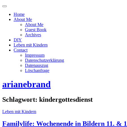
Menü
ein-
Home
oder
About Me
ausblenden
About Me
Guest Book
Archives
DIY
Leben mit Kindern
Contact
Impressum
Datenschutzerklärung
Datenauszug
Löschanfrage
arianebrand
Schlagwort:
kindergottesdienst
Leben mit Kindern
Familylife: Wochenende in Bildern 11. & 1