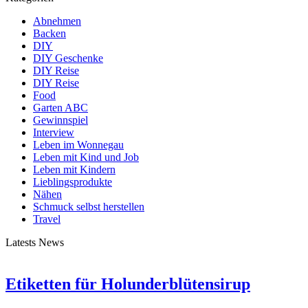
Abnehmen
Backen
DIY
DIY Geschenke
DIY Reise
DIY Reise
Food
Garten ABC
Gewinnspiel
Interview
Leben im Wonnegau
Leben mit Kind und Job
Leben mit Kindern
Lieblingsprodukte
Nähen
Schmuck selbst herstellen
Travel
Latests News
Etiketten für Holunderblütensirup