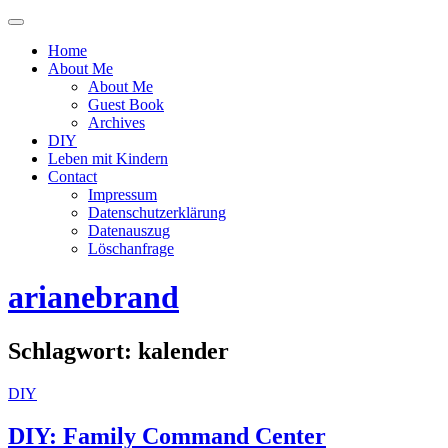
Menü
ein-
Home
oder
About Me
ausblenden
About Me
Guest Book
Archives
DIY
Leben mit Kindern
Contact
Impressum
Datenschutzerklärung
Datenauszug
Löschanfrage
arianebrand
Schlagwort:
kalender
DIY
DIY: Family Command Center