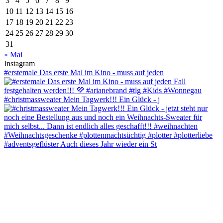
3
4
5
6
7
8
9
10
11
12
13
14
15
16
17
18
19
20
21
22
23
24
25
26
27
28
29
30
31
« Mai
Instagram
#erstemale Das erste Mal im Kino - muss auf jeden
#christmassweater Mein Tagwerk!!! Ein Glück - j
#adventsgeflüster Auch dieses Jahr wieder ein St