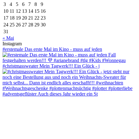
3
4
5
6
7
8
9
10
11
12
13
14
15
16
17
18
19
20
21
22
23
24
25
26
27
28
29
30
31
« Mai
Instagram
#erstemale Das erste Mal im Kino - muss auf jeden
#christmassweater Mein Tagwerk!!! Ein Glück - j
#adventsgeflüster Auch dieses Jahr wieder ein St