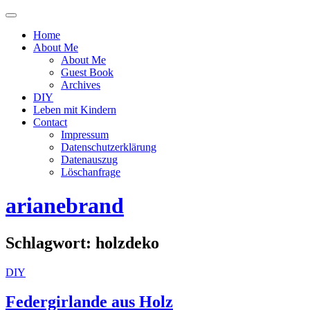
Menü
ein-
Home
oder
About Me
ausblenden
About Me
Guest Book
Archives
DIY
Leben mit Kindern
Contact
Impressum
Datenschutzerklärung
Datenauszug
Löschanfrage
arianebrand
Schlagwort:
holzdeko
DIY
Federgirlande aus Holz