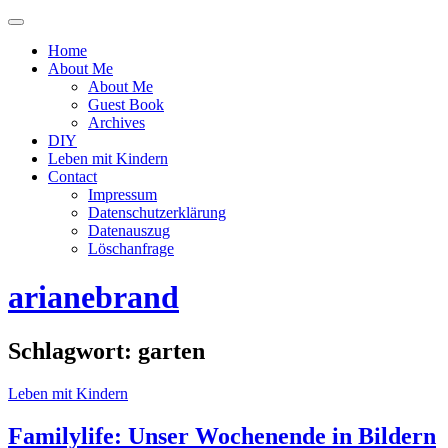
Menü
ein-
Home
oder
About Me
ausblenden
About Me
Guest Book
Archives
DIY
Leben mit Kindern
Contact
Impressum
Datenschutzerklärung
Datenauszug
Löschanfrage
arianebrand
Schlagwort:
garten
Leben mit Kindern
Familylife: Unser Wochenende in Bildern