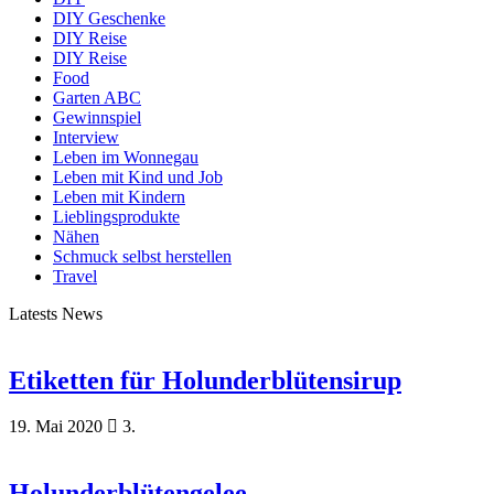
DIY Geschenke
DIY Reise
DIY Reise
Food
Garten ABC
Gewinnspiel
Interview
Leben im Wonnegau
Leben mit Kind und Job
Leben mit Kindern
Lieblingsprodukte
Nähen
Schmuck selbst herstellen
Travel
Latests News
Etiketten für Holunderblütensirup
19. Mai 2020
3.
Holunderblütengelee