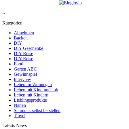
Kategorien
Abnehmen
Backen
DIY
DIY Geschenke
DIY Reise
DIY Reise
Food
Garten ABC
Gewinnspiel
Interview
Leben im Wonnegau
Leben mit Kind und Job
Leben mit Kindern
Lieblingsprodukte
Nähen
Schmuck selbst herstellen
Travel
Latests News