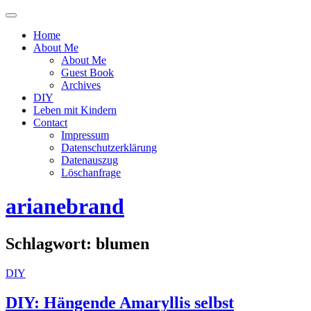
Menü
ein-
Home
oder
About Me
ausblenden
About Me
Guest Book
Archives
DIY
Leben mit Kindern
Contact
Impressum
Datenschutzerklärung
Datenauszug
Löschanfrage
arianebrand
Schlagwort:
blumen
DIY
DIY: Hängende Amaryllis selbst