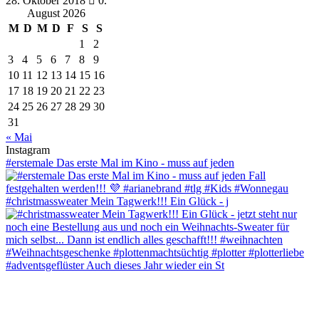
28. Oktober 2018
0.
August 2026
M
D
M
D
F
S
S
1
2
3
4
5
6
7
8
9
10
11
12
13
14
15
16
17
18
19
20
21
22
23
24
25
26
27
28
29
30
31
« Mai
Instagram
#erstemale Das erste Mal im Kino - muss auf jeden
#christmassweater Mein Tagwerk!!! Ein Glück - j
#adventsgeflüster Auch dieses Jahr wieder ein St