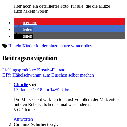
Hier noch ein detailliertes Foto, für alle, die die Mütze
auch häkeln wollen.
merken
teilen
teilen
Häkeln
Kinder
kindermütze
mütze
wintermütze
Beitragsnavigation
Lieblingsprodukte: Kreativ-Flatrate
DIY: Häkelschwamm zum Duschen selber machen
Charlie
sagt:
17. Januar 2018 um 14:52 Uhr
Die Mütze sieht wirklich toll aus! Vor allem der Mützenteller
mit den Reliefstäbchen ist mal was anderes!
VG Charlie
Antworten
Corinna Schubert
sagt: