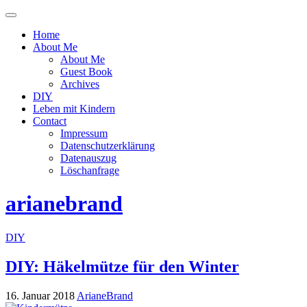
Menü
ein-
Home
oder
About Me
ausblenden
About Me
Guest Book
Archives
DIY
Leben mit Kindern
Contact
Impressum
Datenschutzerklärung
Datenauszug
Löschanfrage
arianebrand
DIY
DIY: Häkelmütze für den Winter
16. Januar 2018
ArianeBrand