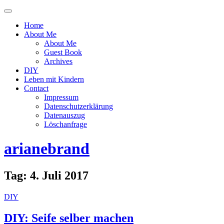
Menü
ein-
Home
oder
About Me
ausblenden
About Me
Guest Book
Archives
DIY
Leben mit Kindern
Contact
Impressum
Datenschutzerklärung
Datenauszug
Löschanfrage
arianebrand
Tag:
4. Juli 2017
DIY
DIY: Seife selber machen