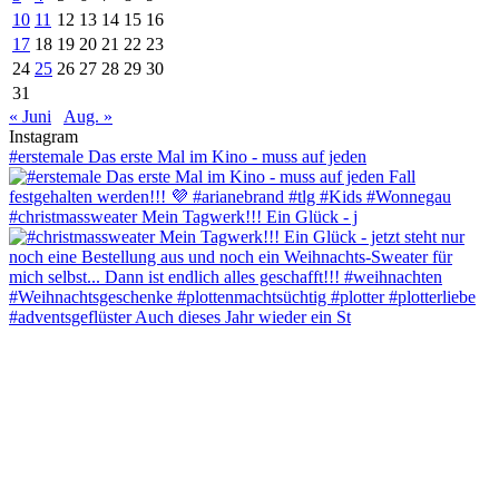
10
11
12
13
14
15
16
17
18
19
20
21
22
23
24
25
26
27
28
29
30
31
« Juni
Aug. »
Instagram
#erstemale Das erste Mal im Kino - muss auf jeden
#christmassweater Mein Tagwerk!!! Ein Glück - j
#adventsgeflüster Auch dieses Jahr wieder ein St