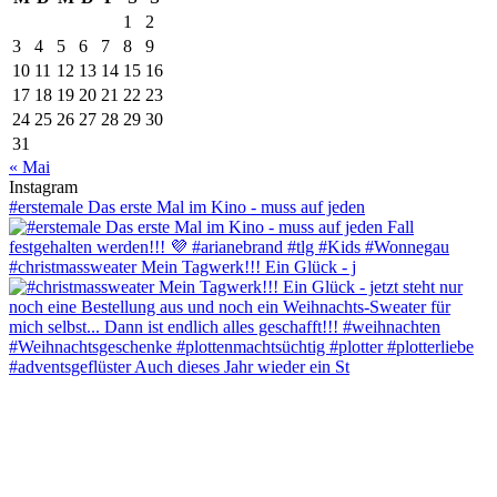
1
2
3
4
5
6
7
8
9
10
11
12
13
14
15
16
17
18
19
20
21
22
23
24
25
26
27
28
29
30
31
« Mai
Instagram
#erstemale Das erste Mal im Kino - muss auf jeden
#christmassweater Mein Tagwerk!!! Ein Glück - j
#adventsgeflüster Auch dieses Jahr wieder ein St