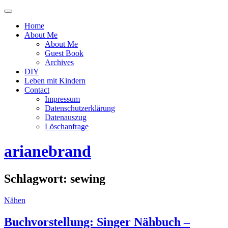
Menü
ein-
Home
oder
About Me
ausblenden
About Me
Guest Book
Archives
DIY
Leben mit Kindern
Contact
Impressum
Datenschutzerklärung
Datenauszug
Löschanfrage
arianebrand
Schlagwort:
sewing
Nähen
Buchvorstellung: Singer Nähbuch –