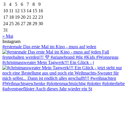
3
4
5
6
7
8
9
10
11
12
13
14
15
16
17
18
19
20
21
22
23
24
25
26
27
28
29
30
31
« Mai
Instagram
#erstemale Das erste Mal im Kino - muss auf jeden
#christmassweater Mein Tagwerk!!! Ein Glück - j
#adventsgeflüster Auch dieses Jahr wieder ein St