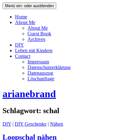
Menü ein- oder ausblenden
Home
About Me
About Me
Guest Book
Archives
DIY
Leben mit Kindern
Contact
Impressum
Datenschutzerklärung
Datenauszug
Löschanfrage
arianebrand
Schlagwort:
schal
DIY
|
DIY Geschenke
|
Nähen
Loopschal nähen