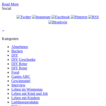
Read More
Social
Kategorien
Abnehmen
Backen
DIY
DIY Geschenke
DIY Reise
DIY Reise
Food
Garten ABC
Gewinnspiel
Interview
Leben im Wonnegau
Leben mit Kind und Job
Leben mit Kindern
Lieblingsprodukte