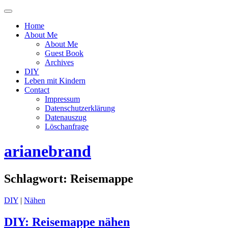
Menü
ein-
Home
oder
About Me
ausblenden
About Me
Guest Book
Archives
DIY
Leben mit Kindern
Contact
Impressum
Datenschutzerklärung
Datenauszug
Löschanfrage
arianebrand
Schlagwort:
Reisemappe
DIY
|
Nähen
DIY: Reisemappe nähen