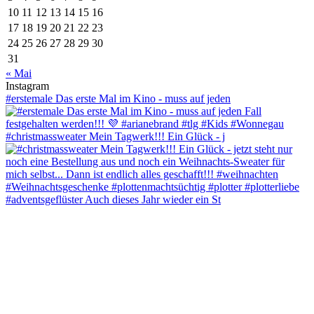
10
11
12
13
14
15
16
17
18
19
20
21
22
23
24
25
26
27
28
29
30
31
« Mai
Instagram
#erstemale Das erste Mal im Kino - muss auf jeden
#christmassweater Mein Tagwerk!!! Ein Glück - j
#adventsgeflüster Auch dieses Jahr wieder ein St