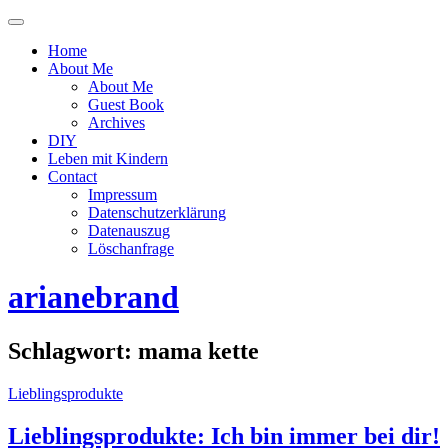
Menü
ein-
Home
oder
About Me
ausblenden
About Me
Guest Book
Archives
DIY
Leben mit Kindern
Contact
Impressum
Datenschutzerklärung
Datenauszug
Löschanfrage
arianebrand
Schlagwort:
mama kette
Lieblingsprodukte
Lieblingsprodukte: Ich bin immer bei dir!