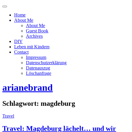
Menü
ein-
Home
oder
About Me
ausblenden
About Me
Guest Book
Archives
DIY
Leben mit Kindern
Contact
Impressum
Datenschutzerklärung
Datenauszug
Löschanfrage
arianebrand
Schlagwort:
magdeburg
Travel
Travel: Magdeburg lächelt… und wir