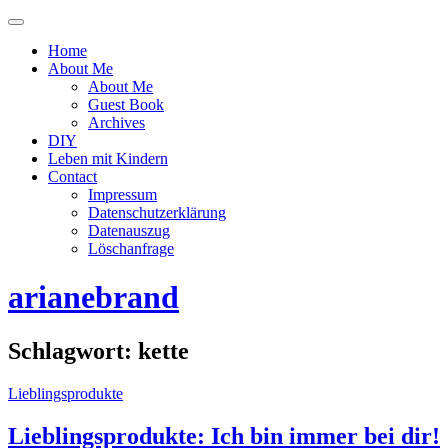
Menü
ein-
Home
oder
About Me
ausblenden
About Me
Guest Book
Archives
DIY
Leben mit Kindern
Contact
Impressum
Datenschutzerklärung
Datenauszug
Löschanfrage
arianebrand
Schlagwort:
kette
Lieblingsprodukte
Lieblingsprodukte: Ich bin immer bei dir!