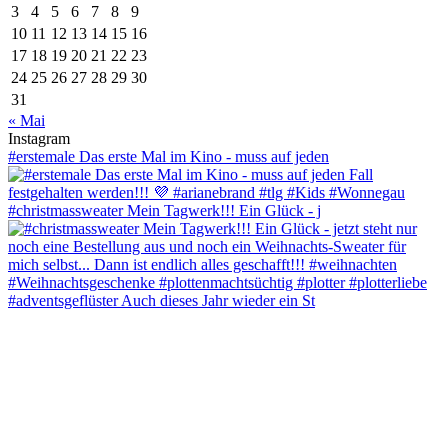
3
4
5
6
7
8
9
10
11
12
13
14
15
16
17
18
19
20
21
22
23
24
25
26
27
28
29
30
31
« Mai
Instagram
#erstemale Das erste Mal im Kino - muss auf jeden
#christmassweater Mein Tagwerk!!! Ein Glück - j
#adventsgeflüster Auch dieses Jahr wieder ein St