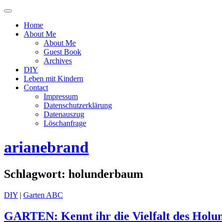
Menü
ein-
Home
oder
About Me
ausblenden
About Me
Guest Book
Archives
DIY
Leben mit Kindern
Contact
Impressum
Datenschutzerklärung
Datenauszug
Löschanfrage
arianebrand
Schlagwort:
holunderbaum
DIY
|
Garten ABC
GARTEN: Kennt ihr die Vielfalt des Hol