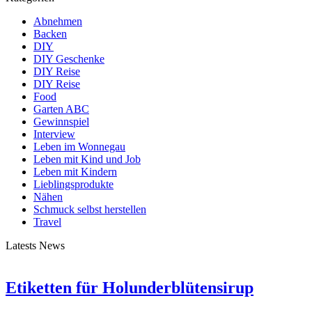
Abnehmen
Backen
DIY
DIY Geschenke
DIY Reise
DIY Reise
Food
Garten ABC
Gewinnspiel
Interview
Leben im Wonnegau
Leben mit Kind und Job
Leben mit Kindern
Lieblingsprodukte
Nähen
Schmuck selbst herstellen
Travel
Latests News
Etiketten für Holunderblütensirup