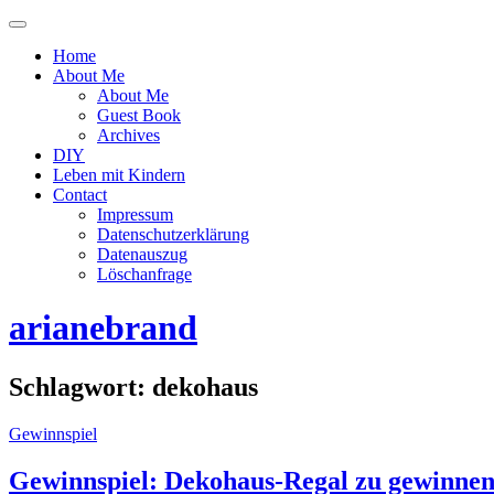
Menü
ein-
Home
oder
About Me
ausblenden
About Me
Guest Book
Archives
DIY
Leben mit Kindern
Contact
Impressum
Datenschutzerklärung
Datenauszug
Löschanfrage
arianebrand
Schlagwort:
dekohaus
Gewinnspiel
Gewinnspiel: Dekohaus-Regal zu gewinne