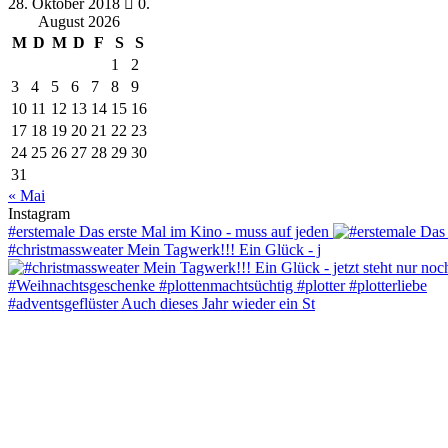
28. Oktober 2018
0.
August 2026
M
D
M
D
F
S
S
1
2
3
4
5
6
7
8
9
10
11
12
13
14
15
16
17
18
19
20
21
22
23
24
25
26
27
28
29
30
31
« Mai
Instagram
#erstemale Das erste Mal im Kino - muss auf jeden
#christmassweater Mein Tagwerk!!! Ein Glück - j
#adventsgeflüster Auch dieses Jahr wieder ein St