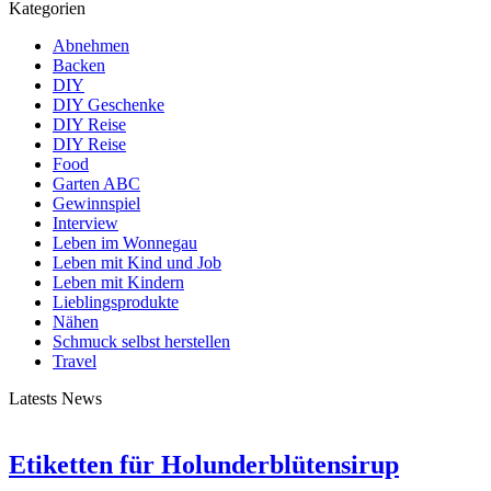
Kategorien
Abnehmen
Backen
DIY
DIY Geschenke
DIY Reise
DIY Reise
Food
Garten ABC
Gewinnspiel
Interview
Leben im Wonnegau
Leben mit Kind und Job
Leben mit Kindern
Lieblingsprodukte
Nähen
Schmuck selbst herstellen
Travel
Latests News
Etiketten für Holunderblütensirup