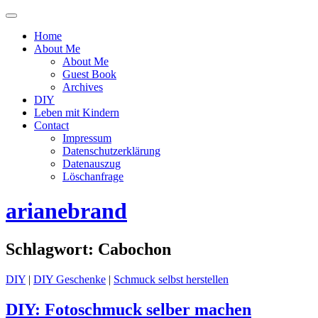
Menü
ein-
Home
oder
About Me
ausblenden
About Me
Guest Book
Archives
DIY
Leben mit Kindern
Contact
Impressum
Datenschutzerklärung
Datenauszug
Löschanfrage
arianebrand
Schlagwort:
Cabochon
DIY
|
DIY Geschenke
|
Schmuck selbst herstellen
DIY: Fotoschmuck selber machen