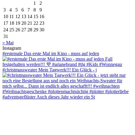
1
2
3
4
5
6
7
8
9
10
11
12
13
14
15
16
17
18
19
20
21
22
23
24
25
26
27
28
29
30
31
« Mai
Instagram
#erstemale Das erste Mal im Kino - muss auf jeden
#christmassweater Mein Tagwerk!!! Ein Glück - j
#adventsgeflüster Auch dieses Jahr wieder ein St