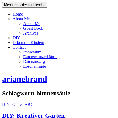
Menü ein- oder ausblenden
Home
About Me
About Me
Guest Book
Archives
DIY
Leben mit Kindern
Contact
Impressum
Datenschutzerklärung
Datenauszug
Löschanfrage
arianebrand
Schlagwort:
blumensäule
DIY
|
Garten ABC
DIY: Kreativer Garten