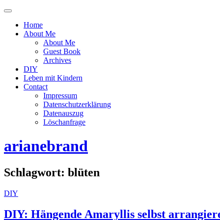
Menü
ein-
Home
oder
About Me
ausblenden
About Me
Guest Book
Archives
DIY
Leben mit Kindern
Contact
Impressum
Datenschutzerklärung
Datenauszug
Löschanfrage
arianebrand
Schlagwort:
blüten
DIY
DIY: Hängende Amaryllis selbst arrangier