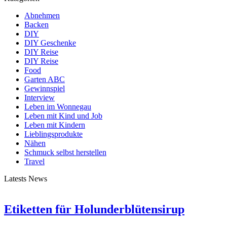
Abnehmen
Backen
DIY
DIY Geschenke
DIY Reise
DIY Reise
Food
Garten ABC
Gewinnspiel
Interview
Leben im Wonnegau
Leben mit Kind und Job
Leben mit Kindern
Lieblingsprodukte
Nähen
Schmuck selbst herstellen
Travel
Latests News
Etiketten für Holunderblütensirup