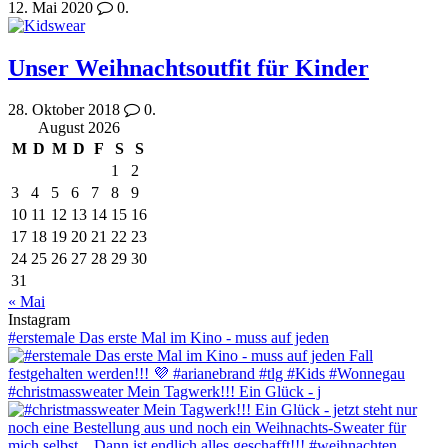
12. Mai 2020
0.
Unser Weihnachtsoutfit für Kinder
28. Oktober 2018
0.
August 2026
M
D
M
D
F
S
S
1
2
3
4
5
6
7
8
9
10
11
12
13
14
15
16
17
18
19
20
21
22
23
24
25
26
27
28
29
30
31
« Mai
Instagram
#erstemale Das erste Mal im Kino - muss auf jeden
#christmassweater Mein Tagwerk!!! Ein Glück - j