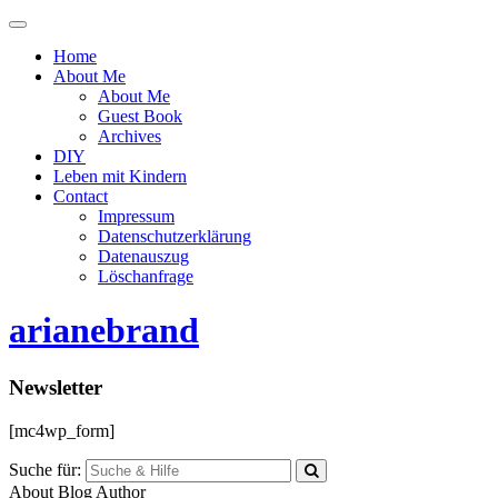
Menü
ein-
Home
oder
About Me
ausblenden
About Me
Guest Book
Archives
DIY
Leben mit Kindern
Contact
Impressum
Datenschutzerklärung
Datenauszug
Löschanfrage
arianebrand
Newsletter
[mc4wp_form]
Suche für:
About Blog Author