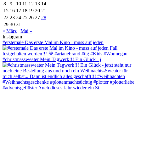
8
9
10
11
12
13
14
15
16
17
18
19
20
21
22
23
24
25
26
27
28
29
30
31
« März
Mai »
Instagram
#erstemale Das erste Mal im Kino - muss auf jeden
#christmassweater Mein Tagwerk!!! Ein Glück - j
#adventsgeflüster Auch dieses Jahr wieder ein St